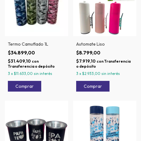
Automate Liso
Termo Camuflado 1L
$8.799,00
$34.899,00
$7.919,10
$31.409,10
con
Transferencia
con
o depósito
Transferencia o depósito
3
x
$2.933,00
sin interés
3
x
$11.633,00
sin interés