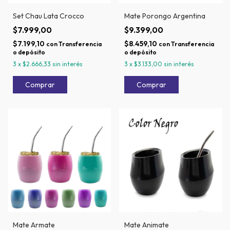
Set Chau Lata Crocco
Mate Porongo Argentina
$7.999,00
$9.399,00
$7.199,10
$8.459,10
con
Transferencia
con
Transferencia
o depósito
o depósito
3
x
$2.666,33
sin interés
3
x
$3.133,00
sin interés
Mate Armate
Mate Animate