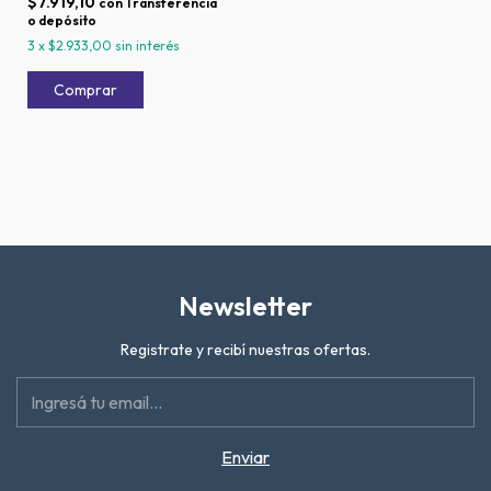
$7.919,10
con
Transferencia
o depósito
3
x
$2.933,00
sin interés
Newsletter
Registrate y recibí nuestras ofertas.