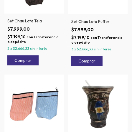
Set Chau Lata Tela
Set Chau Lata Puffer
$7.999,00
$7.999,00
$7.199,10
$7.199,10
con
Transferencia
con
Transferencia
o depósito
o depósito
3
x
$2.666,33
sin interés
3
x
$2.666,33
sin interés